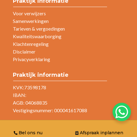
Praktijk informatie
Voor verwijzers
Samenwerkingen
Tarieven & vergoedingen
Kwaliteitswaarborging
Klachtenregeling
Disclaimer
Privacyverklaring
Praktijk informatie
KVK:73598178
IBAN:
AGB: 04068835
Vestigingsnummer: 000041617088
Bel ons nu
Afspraak inplannen