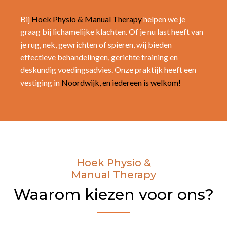
Bij
Hoek Physio & Manual Therapy
helpen we je
graag bij lichamelijke klachten. Of je nu last heeft van
je rug, nek, gewrichten of spieren, wij bieden
effectieve behandelingen, gerichte training en
deskundig voedingsadvies. Onze praktijk heeft een
vestiging in
Noordwijk,
en iedereen is welkom!
Hoek Physio &
Manual Therapy
Waarom kiezen voor ons?