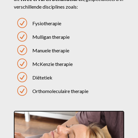
verschillende disciplines zoals:
R
Fysiotherapie
R
Mulligan therapie
R
Manuele therapie
R
McKenzie therapie
R
Diëtetiek
R
Orthomoleculaire therapie