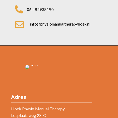

06 - 82938190

info@physiomanualtherapyhoek.nl
Adres
Hoek Physio Manual Therapy
Losplaatsweg 28-C