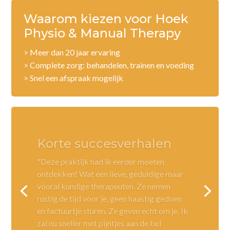
Waarom kiezen voor Hoek
Physio & Manual Therapy
> Meer dan 20 jaar ervaring
> Complete zorg: behandelen, trainen en voeding
> Snel een afspraak mogelijk
Korte succesverhalen
"Deze praktijk had ik eerder moeten
ontdekken! Wat een lieve, geduldige maar
vooral kundige therapeuten. Ze nemen
rustig de tijd voor je, geen haastig gedoen
en factuurtje sturen. Ze geven echt om je. Ik
zal nu sneller met pijntjes aan de bel
trekken"