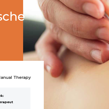
sche
ual Therapy
ek:
erapeut