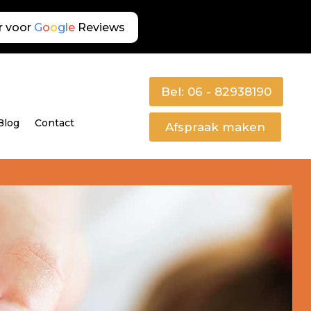
r voor
G
o
o
g
l
e
Reviews
Bel: 06 - 82938190
Blog
Contact
Afspraak maken