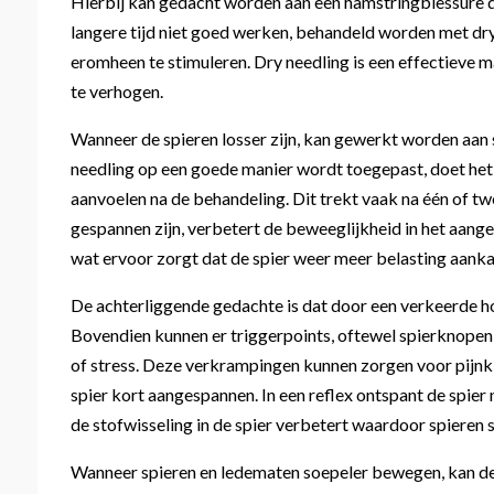
Hierbij kan gedacht worden aan een hamstringblessure di
langere tijd niet goed werken, behandeld worden met dry
eromheen te stimuleren. Dry needling is een effectieve m
te verhogen.
Wanneer de spieren losser zijn, kan gewerkt worden aan s
needling op een goede manier wordt toegepast, doet het e
aanvoelen na de behandeling. Dit trekt vaak na één of t
gespannen zijn, verbetert de beweeglijkheid in het aan
wat ervoor zorgt dat de spier weer meer belasting aanka
De achterliggende gedachte is dat door een verkeerde h
Bovendien kunnen er triggerpoints, oftewel spierknopen 
of stress. Deze verkrampingen kunnen zorgen voor pijnkla
spier kort aangespannen. In een reflex ontspant de spie
de stofwisseling in de spier verbetert waardoor spieren s
Wanneer spieren en ledematen soepeler bewegen, kan d