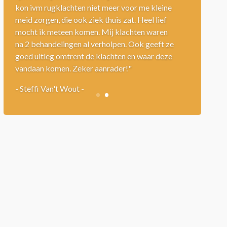
een behandeling hier weer heerlijk verlichtend.
Mijn frozen shoulder is weer zo goed als weg.
Bij de vorige physio was het alleen maar
pijnlijk en hielp het veel minder. Ik raad deze
physio echt aan"
-Bart Abels-