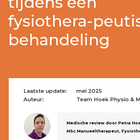
tijdens een
fysiothera-peuti
behandeling
Laatste update: mei 2025
Auteur: Team Hoek Physio & Man
Medische review door Petra Ho
MSc Manueeltherapeut, Fysioth